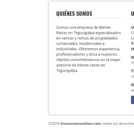
QUIÉNES SOMOS
U
Somos una empresa de Bienes
U
Raices en Tegucigalpa especializados
C
en ventas y rentas de propiedades
L
comerciales, residenciales e
T
industriales. Ofrecemos experiencia,
H
profesionalismo y etica a nuestros
M
clientes convirtiendonos en la mejor
+
asesoria de bienes raices en
Tegucigalpa.
T
+
E
v
F
©2026
bienesraicesaltair.com
, todos los derecho