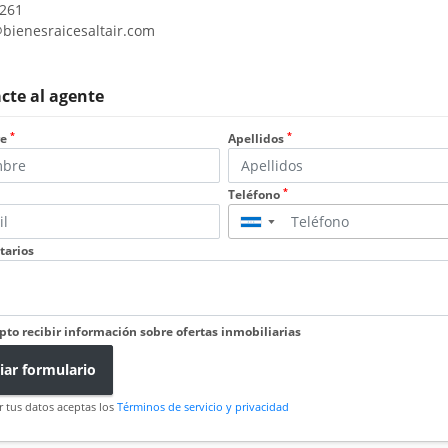
261
@bienesraicesaltair.com
cte al agente
*
*
re
Apellidos
*
Teléfono
▼
arios
pto recibir información sobre ofertas inmobiliarias
iar formulario
r tus datos aceptas los
Términos de servicio y privacidad