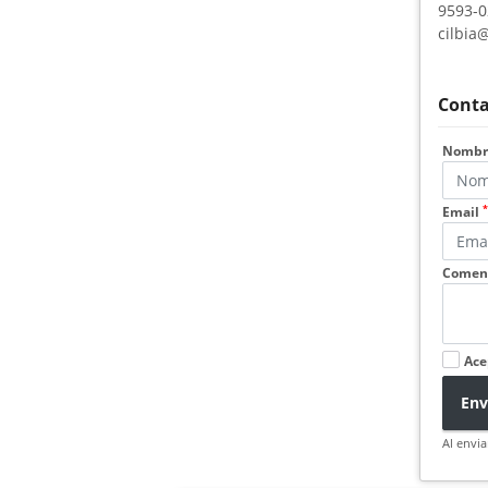
9593-0
cilbia
Conta
Nomb
*
Email
Coment
Ace
Env
Al envia