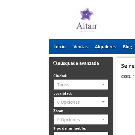
Inicio
Ventas
Alquileres
Blog
Búsqueda avanzada
Se r
Ciudad:
COD.
1
Todos
Localidad:
0 Opciones
Zona:
0 Opciones
Tipo de inmueble: