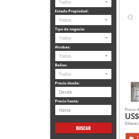
Todos
Estado Propiedad:
Todos
Tipo de negocio:
Todos
Alcobas:
Todos
Baños:
Todos
Precio desde:
Precio hasta:
Precio d
US$
Dólares
BUSCAR
D