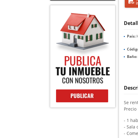
i
Detal
País:
H
Códig
Baño:
Descr
Se ren
Precio
- 1 ha
- Sala
- Com