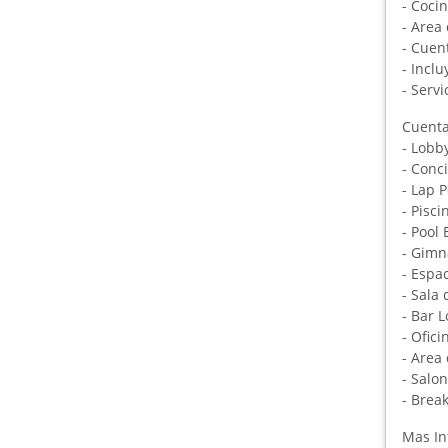
- Coci
- Area
- Cuen
- Incl
- Serv
Cuenta
- Lobb
- Conc
- Lap P
- Pisci
- Pool 
- Gimn
- Espa
- Sala 
- Bar 
- Ofici
- Area
- Salo
- Brea
Mas In