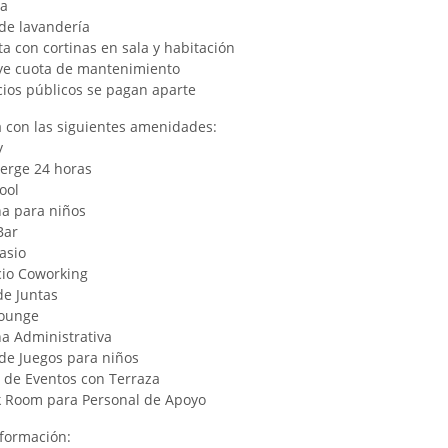
na
 de lavandería
ta con cortinas en sala y habitación
uye cuota de mantenimiento
icios públicos se pagan aparte
 con las siguientes amenidades:
y
ierge 24 horas
ool
na para niños
Bar
asio
cio Coworking
de Juntas
Lounge
na Administrativa
 de Juegos para niños
n de Eventos con Terraza
k Room para Personal de Apoyo
formación: