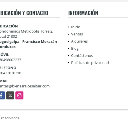
BICACIÓN Y CONTACTO
INFORMACIÓN
BICACIÓN
Inicio
ondominios Metropolis Torre 2,
Ventas
ocal 21802
Alquileres
egucigalpa - Francisco Morazán -
onduras
Blog
ÓVIL
Contáctenos
50498002237
Políticas de privacidad
ELÉFONO
50422620218
MAIL
entas@bienesraicesaltair.com
acebook
X
Instagram
s reservados.