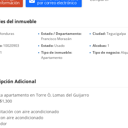
nformación
por correo electrónico
les del inmueble
onduras
Estado / Departamento:
Ciudad:
Tegucigalpa
Francisco Morazán
o:
10020903
Estado:
Usado
Alcobas:
1
1
Tipo de inmueble:
Tipo de negocio:
Alqu
Apartamento
ipción Adicional
ta apartamento en Torre Ò, Lomas del Guijarro
 $1,300
bitación con aire acondicionado
 con aire acondicionado
edor