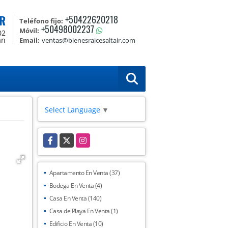
R
+50422620218
Teléfono fijo:
+50498002237
Móvil:
02
án
Email:
ventas@bienesraicesaltair.com
Select Language
▼
Facebook
X
Instagram
Apartamento En Venta (37)
Bodega En Venta (4)
Casa En Venta (140)
Casa de Playa En Venta (1)
Edificio En Venta (10)