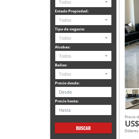
Todos
Estado Propiedad:
Todos
Tipo de negocio:
Todos
Alcobas:
Todos
Baños:
Todos
Precio desde:
Precio hasta:
Precio d
US$
BUSCAR
Dólares