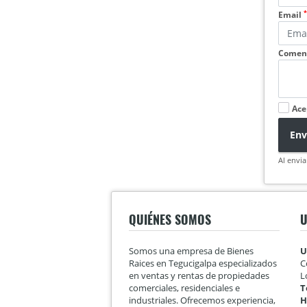
*
Email
Coment
Ace
Env
Al envia
QUIÉNES SOMOS
U
Somos una empresa de Bienes
U
Raices en Tegucigalpa especializados
C
en ventas y rentas de propiedades
L
comerciales, residenciales e
T
industriales. Ofrecemos experiencia,
H