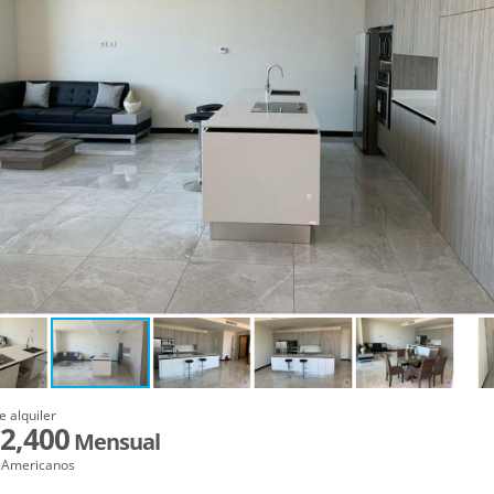
e alquiler
2,400
Mensual
 Americanos