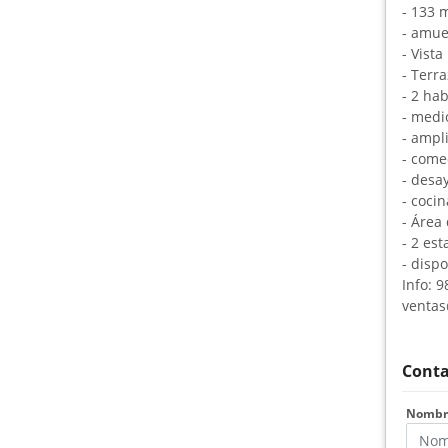
- 133 
- amue
- Vist
- Terr
- 2 ha
- medi
- ampli
- com
- des
- coci
- Área
- 2 es
- dispo
Info: 
ventas
Conta
Nomb