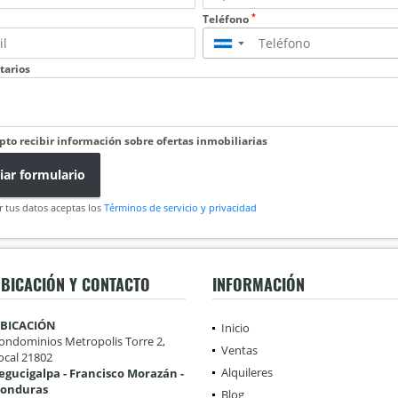
*
Teléfono
▼
arios
pto recibir información sobre ofertas inmobiliarias
iar formulario
r tus datos aceptas los
Términos de servicio y privacidad
BICACIÓN Y CONTACTO
INFORMACIÓN
BICACIÓN
Inicio
ondominios Metropolis Torre 2,
Ventas
ocal 21802
Alquileres
egucigalpa - Francisco Morazán -
onduras
Blog