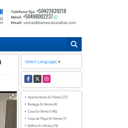
R
+50422620218
Teléfono fijo:
+50498002237
Móvil:
02
án
Email:
ventas@bienesraicesaltair.com
Select Language
▼
l
Facebook
X
Instagram
Apartamento En Venta (37)
Bodega En Venta (4)
Casa En Venta (140)
Casa de Playa En Venta (1)
Edificio En Venta (10)