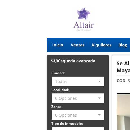
Inicio
Ventas
Alquileres
Blog
Búsqueda avanzada
Se A
May
Ciudad:
COD.
8
Todos
Localidad:
0 Opciones
Zona:
0 Opciones
Tipo de inmueble: