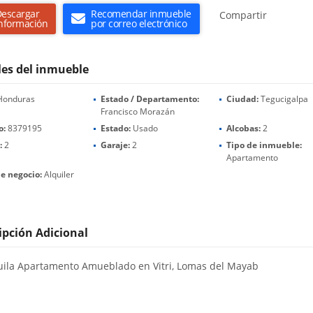
escargar
Recomendar inmueble
Compartir
nformación
por correo electrónico
les del inmueble
onduras
Estado / Departamento:
Ciudad:
Tegucigalpa
Francisco Morazán
o:
8379195
Estado:
Usado
Alcobas:
2
:
2
Garaje:
2
Tipo de inmueble:
Apartamento
e negocio:
Alquiler
ipción Adicional
uila Apartamento Amueblado en Vitri, Lomas del Mayab
0