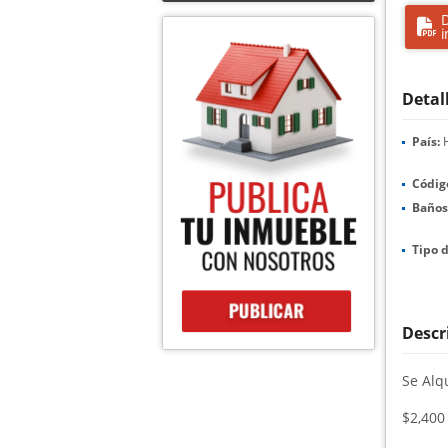
D
i
Detal
País:
H
Códig
Baños
Tipo d
Descr
Se Alq
$2,40