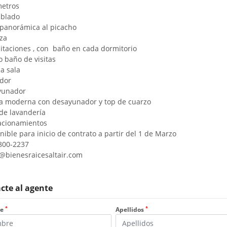
metros
blado
a panorámica al picacho
aza
bitaciones , con baño en cada dormitorio
o baño de visitas
a sala
edor
ayunador
na moderna con desayunador y top de cuarzo
 de lavandería
tacionamientos
nible para inicio de contrato a partir del 1 de Marzo
9800-2237
@bienesraicesaltair.com
cte al agente
*
*
re
Apellidos