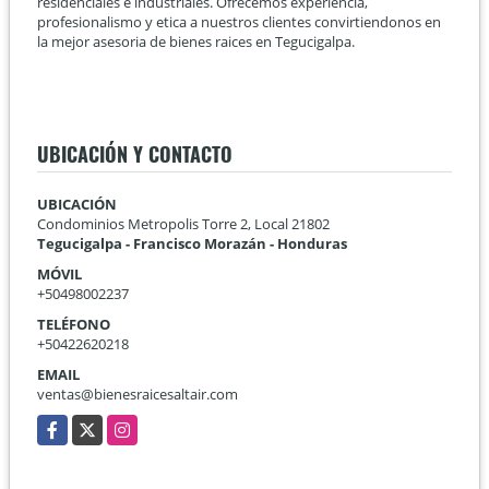
residenciales e industriales. Ofrecemos experiencia,
profesionalismo y etica a nuestros clientes convirtiendonos en
la mejor asesoria de bienes raices en Tegucigalpa.
UBICACIÓN Y CONTACTO
UBICACIÓN
Condominios Metropolis Torre 2, Local 21802
Tegucigalpa - Francisco Morazán - Honduras
MÓVIL
+50498002237
TELÉFONO
+50422620218
EMAIL
ventas@bienesraicesaltair.com
Facebook
X
Instagram