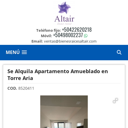
+50422620218
Teléfono fijo:
+50498002237
Móvil:
Email:
ventas@bienesraicesaltair.com
MENÚ
Se Alquila Apartamento Amueblado en
Torre Aria
COD.
8520411