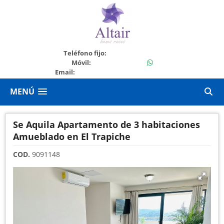
+50422620218
Teléfono fijo:
+50498002237
Móvil:
Email:
ventas@bienesraicesaltair.com
MENÚ
Se Aquila Apartamento de 3 habitaciones
Amueblado en El Trapiche
COD.
9091148