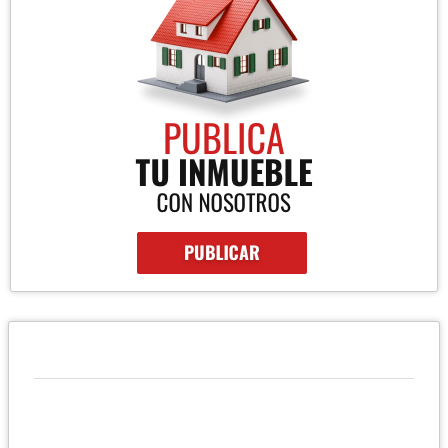
QUIÉNES SOMOS
Somos una empresa de Bienes Raices en Tegucigalpa
especializados en ventas y rentas de propiedades comerciales,
residenciales e industriales. Ofrecemos experiencia,