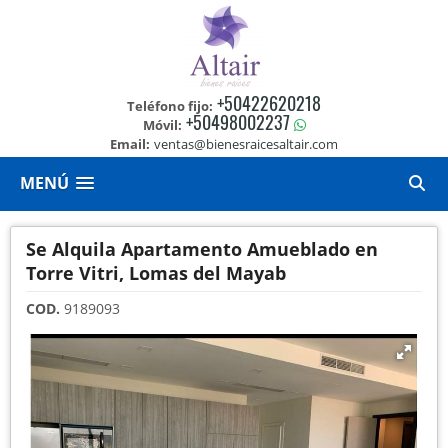
+50422620218
Teléfono fijo:
+50498002237
Móvil:
Email:
ventas@bienesraicesaltair.com
MENÚ
Se Alquila Apartamento Amueblado en
Torre Vitri, Lomas del Mayab
COD.
9189093