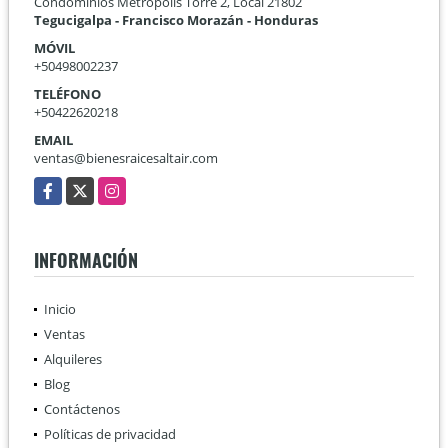
Condominios Metropolis Torre 2, Local 21802
Tegucigalpa - Francisco Morazán - Honduras
MÓVIL
+50498002237
TELÉFONO
+50422620218
EMAIL
ventas@bienesraicesaltair.com
Facebook
X
Instagram
INFORMACIÓN
Inicio
Ventas
Alquileres
Blog
Contáctenos
Políticas de privacidad