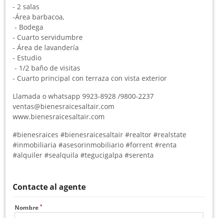
- 2 salas
-Área barbacoa,
- Bodega
- Cuarto servidumbre
- Área de lavandería
- Estudio
- 1/2 baño de visitas
- Cuarto principal con terraza con vista exterior
Llamada o whatsapp 9923-8928 /9800-2237
ventas@bienesraicesaltair.com
www.bienesraicesaltair.com
#bienesraices #bienesraicesaltair #realtor #realstate
#inmobiliaria #asesorinmobiliario #forrent #renta
#alquiler #sealquila #tegucigalpa #serenta
Contacte al agente
*
Nombre