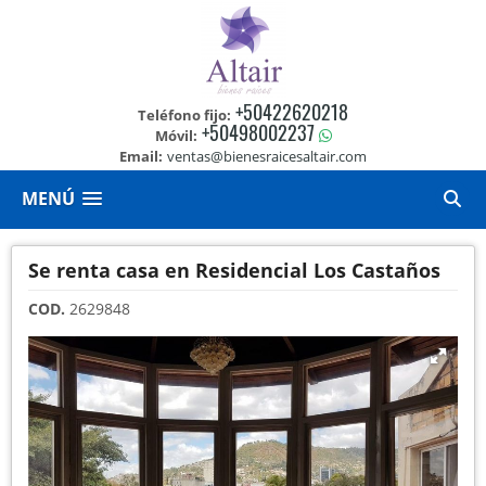
+50422620218
Teléfono fijo:
+50498002237
Móvil:
Email:
ventas@bienesraicesaltair.com
MENÚ
Se renta casa en Residencial Los Castaños
COD.
2629848