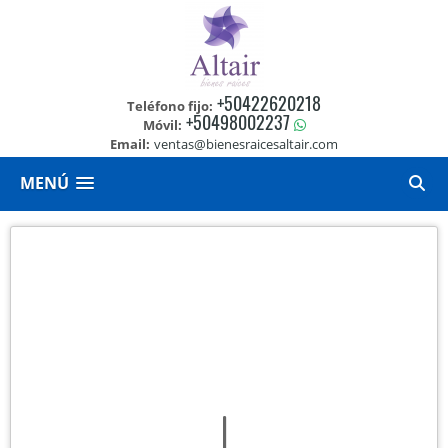
+50422620218
Teléfono fijo:
+50498002237
Móvil:
Email:
ventas@bienesraicesaltair.com
MENÚ