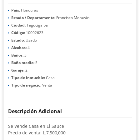
País:
Honduras
Estado / Departamento:
Francisco Morazán
Ciudad:
Tegucigalpa
Código:
10002623
Estado:
Usado
Alcobas:
4
Baños:
3
Baño medio:
Si
Garaje:
2
Tipo de inmueble:
Casa
Tipo de negocio:
Venta
Descripción Adicional
Se Vende Casa en El Sauce
Precio de venta: L.7,500,000