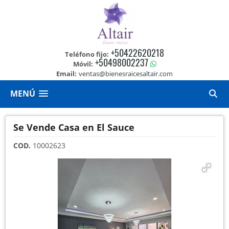
+50422620218
Teléfono fijo:
+50498002237
Móvil:
Email:
ventas@bienesraicesaltair.com
MENÚ
Se Vende Casa en El Sauce
COD.
10002623