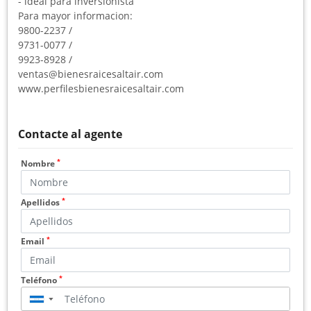
- ideal para inversionista
Para mayor informacion:
9800-2237 /
9731-0077 /
9923-8928 /
ventas@bienesraicesaltair.com
www.perfilesbienesraicesaltair.com
Contacte al agente
*
Nombre
*
Apellidos
*
Email
*
Teléfono
▼