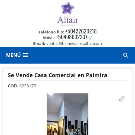
+50422620218
Teléfono fijo:
+50498002237
Móvil:
Email:
ventas@bienesraicesaltair.com
MENÚ
Se Vende Casa Comercial en Palmira
COD.
6233173