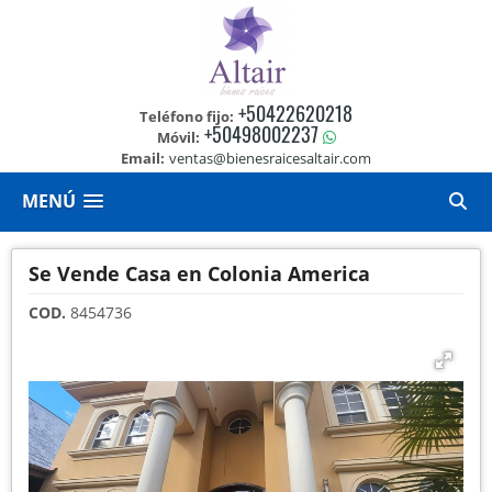
+50422620218
Teléfono fijo:
+50498002237
Móvil:
Email:
ventas@bienesraicesaltair.com
MENÚ
Se Vende Casa en Colonia America
COD.
8454736