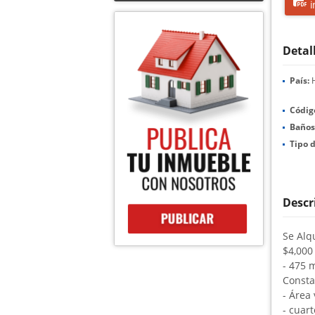
i
Detal
País:
H
Códig
Baños
Tipo d
Descr
Se Alq
$4,000
- 475 
Consta
- Área
- cuart