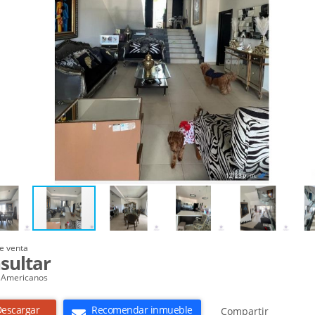
e venta
sultar
 Americanos
escargar
Recomendar inmueble
Compartir