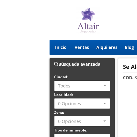
Inicio
Ventas
Alquileres
Blog
Búsqueda avanzada
Se Al
Ciudad:
COD.
8
Todos
Localidad:
0 Opciones
Zona:
0 Opciones
Tipo de inmueble: