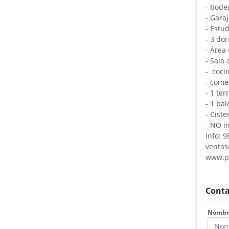
- bod
- Garaj
- Estud
- 3 do
- Área
- Sala
- coci
- come
- 1 ter
- 1 ba
- Cist
- NO i
Info: 
ventas
www.pe
Conta
Nomb