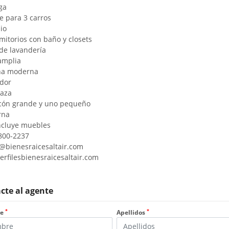
ega
e para 3 carros
io
rmitorios con baño y closets
 de lavandería
 amplia
na moderna
dor
raza
lcón grande y uno pequeño
erna
ncluye muebles
9800-2237
@bienesraicesaltair.com
rfilesbienesraicesaltair.com
cte al agente
*
*
re
Apellidos