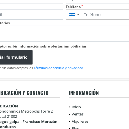
*
Teléfono
▼
arios
pto recibir información sobre ofertas inmobiliarias
iar formulario
r tus datos aceptas los
Términos de servicio y privacidad
BICACIÓN Y CONTACTO
INFORMACIÓN
BICACIÓN
Inicio
ondominios Metropolis Torre 2,
Ventas
ocal 21802
Alquileres
egucigalpa - Francisco Morazán -
onduras
Blog