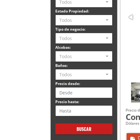
Todos
Estado Propiedad:
Todos
Tipo de negocio:
Todos
Alcobas:
Todos
Baños:
Todos
Precio desde:
Precio hasta:
Precio d
Con
Dólares
BUSCAR
D