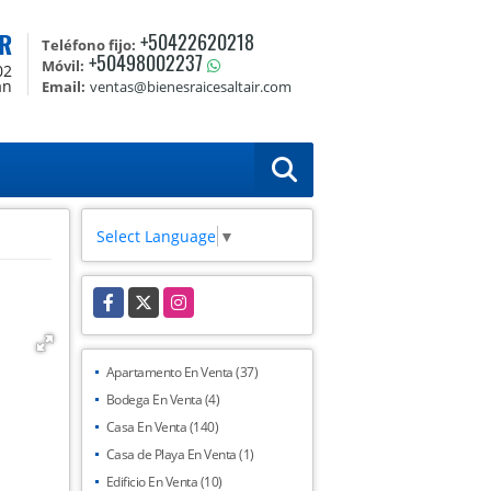
R
+50422620218
Teléfono fijo:
+50498002237
Móvil:
02
án
Email:
ventas@bienesraicesaltair.com
Select Language
▼
Facebook
X
Instagram
Apartamento En Venta (37)
Bodega En Venta (4)
Casa En Venta (140)
Casa de Playa En Venta (1)
Edificio En Venta (10)