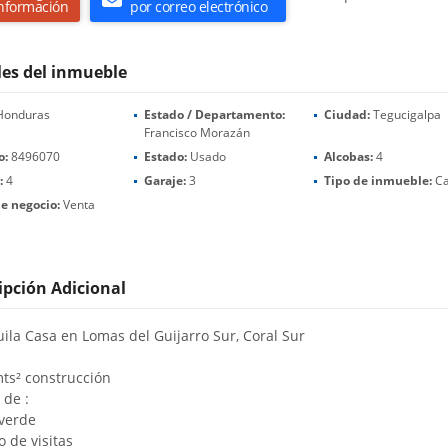
nformación
por correo electrónico
les del inmueble
onduras
Estado / Departamento:
Ciudad:
Tegucigalpa
Francisco Morazán
o:
8496070
Estado:
Usado
Alcobas:
4
:
4
Garaje:
3
Tipo de inmueble:
Ca
e negocio:
Venta
ipción Adicional
uila Casa en Lomas del Guijarro Sur, Coral Sur
mts² construcción
 de :
 verde
o de visitas