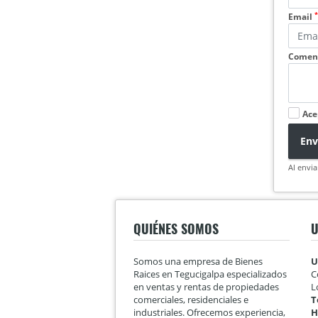
*
Email
Coment
Ace
Env
Al envia
QUIÉNES SOMOS
U
Somos una empresa de Bienes
U
Raices en Tegucigalpa especializados
C
en ventas y rentas de propiedades
L
comerciales, residenciales e
T
industriales. Ofrecemos experiencia,
H