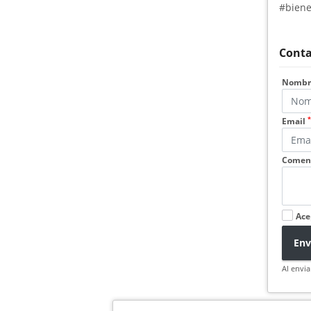
#biene
Conta
Nomb
*
Email
Coment
Ace
Env
Al envia