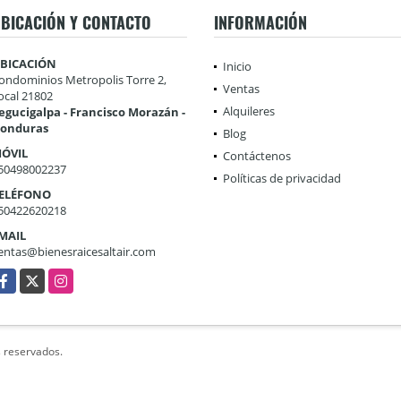
BICACIÓN Y CONTACTO
INFORMACIÓN
BICACIÓN
Inicio
ondominios Metropolis Torre 2,
Ventas
ocal 21802
Alquileres
egucigalpa - Francisco Morazán -
onduras
Blog
ÓVIL
Contáctenos
50498002237
Políticas de privacidad
ELÉFONO
50422620218
MAIL
entas@bienesraicesaltair.com
acebook
X
Instagram
s reservados.