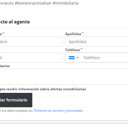
sraices #bienesraicesaltair #inmobiliaria
cte al agente
*
*
re
Apellidos
*
Teléfono
▼
arios
pto recibir información sobre ofertas inmobiliarias
iar formulario
r tus datos aceptas los
Términos de servicio y privacidad