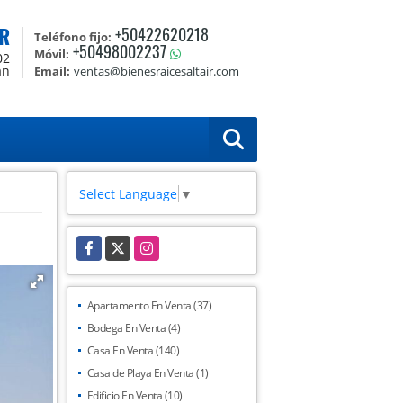
R
+50422620218
Teléfono fijo:
+50498002237
Móvil:
02
án
Email:
ventas@bienesraicesaltair.com
Select Language
▼
Facebook
X
Instagram
Apartamento En Venta (37)
Bodega En Venta (4)
Casa En Venta (140)
Casa de Playa En Venta (1)
Edificio En Venta (10)