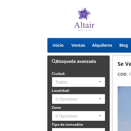
Inicio
Ventas
Alquileres
Blog
Búsqueda avanzada
Se V
Ciudad:
COD.
1
Todos
Localidad:
0 Opciones
Zona:
0 Opciones
Tipo de inmueble: