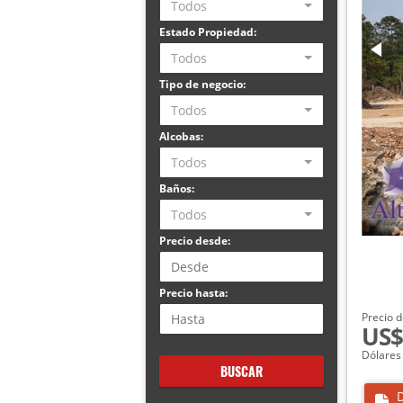
Todos
Estado Propiedad:
Todos
Tipo de negocio:
Todos
Alcobas:
Todos
Baños:
Todos
Precio desde:
Precio hasta:
Precio d
US$
Dólares
BUSCAR
D