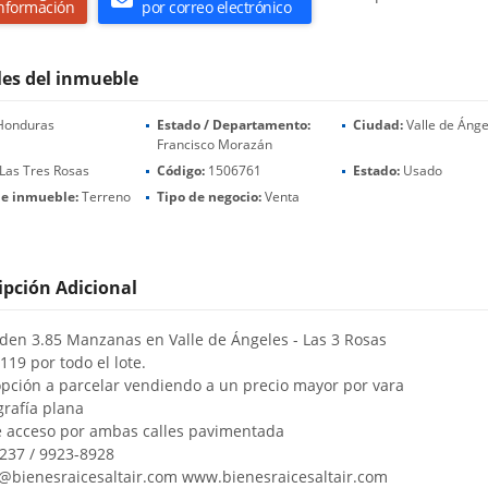
nformación
por correo electrónico
les del inmueble
onduras
Estado / Departamento:
Ciudad:
Valle de Ánge
Francisco Morazán
Las Tres Rosas
Código:
1506761
Estado:
Usado
de inmueble:
Terreno
Tipo de negocio:
Venta
ipción Adicional
den 3.85 Manzanas en Valle de Ángeles - Las 3 Rosas
119 por todo el lote.
opción a parcelar vendiendo a un precio mayor por vara
grafía plana
e acceso por ambas calles pavimentada
237 / 9923-8928
@bienesraicesaltair.com www.bienesraicesaltair.com