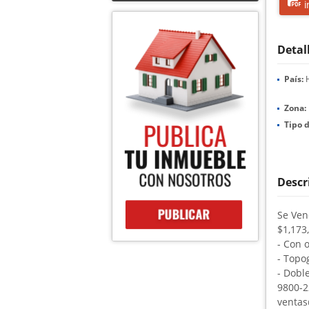
i
Detal
País:
H
Zona:
Tipo 
Descr
Se Ven
$1,173,
- Con 
- Topo
- Dobl
9800-2
ventas