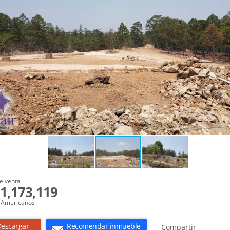
e venta
1,173,119
 Americanos
escargar
Recomendar inmueble
Compartir