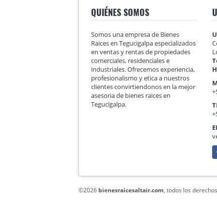
QUIÉNES SOMOS
U
Somos una empresa de Bienes
U
Raices en Tegucigalpa especializados
C
en ventas y rentas de propiedades
L
comerciales, residenciales e
T
industriales. Ofrecemos experiencia,
H
profesionalismo y etica a nuestros
M
clientes convirtiendonos en la mejor
+
asesoria de bienes raices en
Tegucigalpa.
T
+
E
v
F
©2026
bienesraicesaltair.com
, todos los derecho