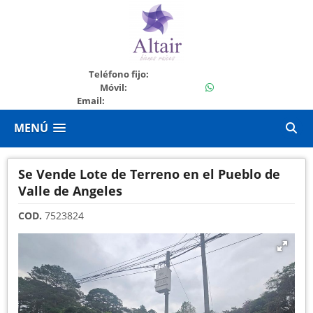
+50422620218
Teléfono fijo:
+50498002237
Móvil:
Email:
ventas@bienesraicesaltair.com
MENÚ
Se Vende Lote de Terreno en el Pueblo de
Valle de Angeles
COD.
7523824