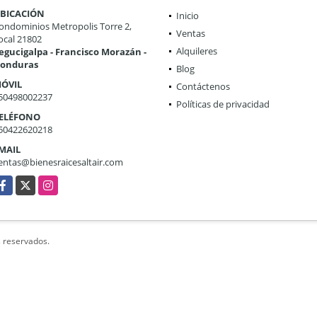
BICACIÓN
Inicio
ondominios Metropolis Torre 2,
Ventas
ocal 21802
Alquileres
egucigalpa - Francisco Morazán -
onduras
Blog
ÓVIL
Contáctenos
50498002237
Políticas de privacidad
ELÉFONO
50422620218
MAIL
entas@bienesraicesaltair.com
acebook
X
Instagram
s reservados.