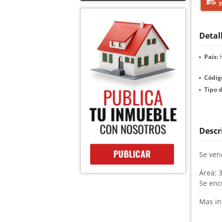
i
Detal
País:
H
Códig
Tipo d
Descr
Se ven
Área: 
Se encu
Mas in