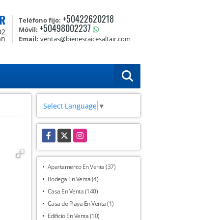
R
+50422620218
Teléfono fijo:
+50498002237
Móvil:
02
án
Email:
ventas@bienesraicesaltair.com
Select Language
▼
Facebook
X
Instagram
Apartamento En Venta (37)
Bodega En Venta (4)
Casa En Venta (140)
Casa de Playa En Venta (1)
Edificio En Venta (10)