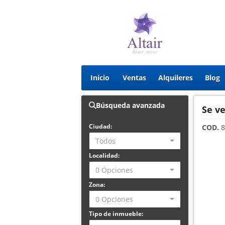
Inicio
Ventas
Alquileres
Blog
Búsqueda avanzada
Se v
Ciudad:
COD.
8
Todos
Localidad:
0 Opciones
Zona:
0 Opciones
Tipo de inmueble: