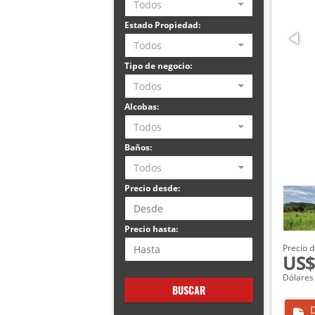
Todos
Estado Propiedad:
Todos
Tipo de negocio:
Todos
Alcobas:
Todos
Baños:
Todos
Precio desde:
Precio hasta:
Precio d
US$
Dólares
BUSCAR
D