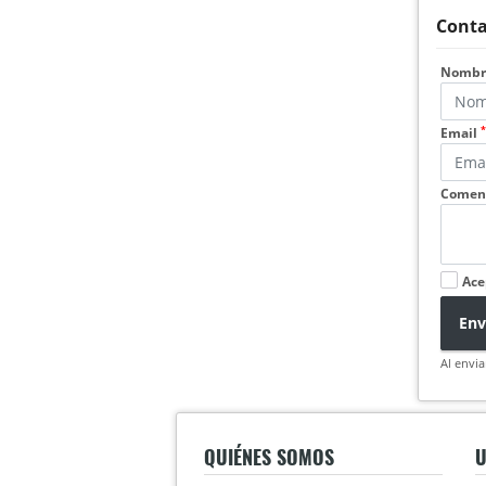
Conta
Nomb
*
Email
Coment
Ace
Env
Al envia
QUIÉNES SOMOS
U