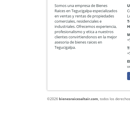
Somos una empresa de Bienes
U
Raices en Tegucigalpa especializados
C
en ventas y rentas de propiedades
L
comerciales, residenciales e
T
industriales. Ofrecemos experiencia,
H
profesionalismo y etica a nuestros
M
clientes convirtiendonos en la mejor
+
asesoria de bienes raices en
Tegucigalpa.
T
+
E
v
F
©2026
bienesraicesaltair.com
, todos los derecho