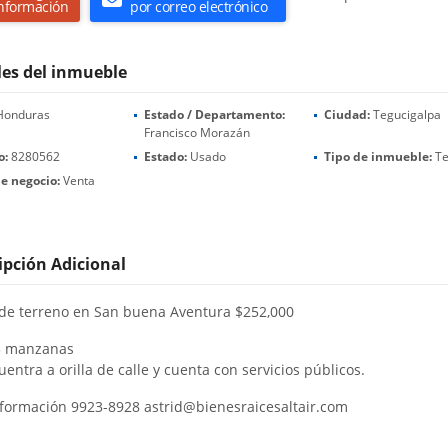
nformación
por correo electrónico
les del inmueble
onduras
Estado / Departamento:
Ciudad:
Tegucigalpa
Francisco Morazán
o:
8280562
Estado:
Usado
Tipo de inmueble:
Te
e negocio:
Venta
ipción Adicional
de terreno en San buena Aventura $252,000
3 manzanas
entra a orilla de calle y cuenta con servicios públicos.
formación 9923-8928 astrid@bienesraicesaltair.com