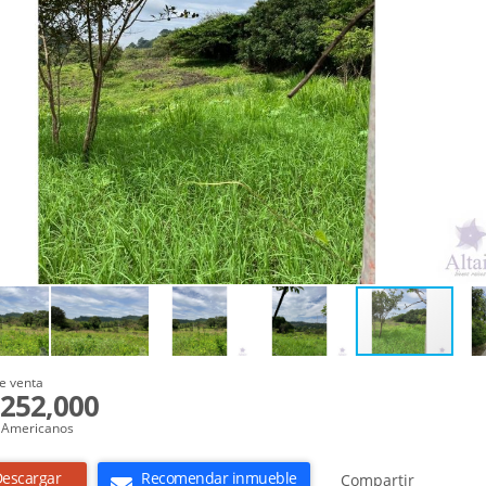
e venta
252,000
 Americanos
escargar
Recomendar inmueble
Compartir