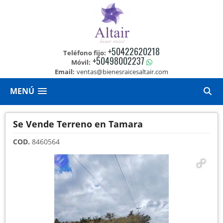
+50422620218
Teléfono fijo:
+50498002237
Móvil:
Email:
ventas@bienesraicesaltair.com
MENÚ
Se Vende Terreno en Tamara
COD.
8460564