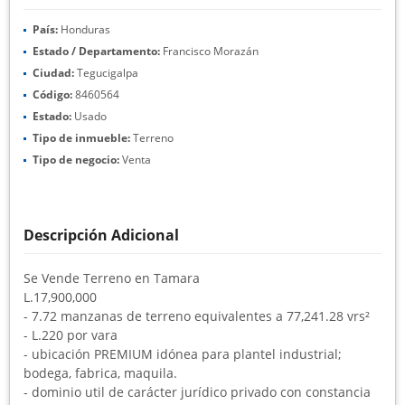
País:
Honduras
Estado / Departamento:
Francisco Morazán
Ciudad:
Tegucigalpa
Código:
8460564
Estado:
Usado
Tipo de inmueble:
Terreno
Tipo de negocio:
Venta
Descripción Adicional
Se Vende Terreno en Tamara
L.17,900,000
- 7.72 manzanas de terreno equivalentes a 77,241.28 vrs²
- L.220 por vara
- ubicación PREMIUM idónea para plantel industrial;
bodega, fabrica, maquila.
- dominio util de carácter jurídico privado con constancia